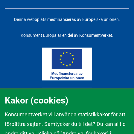
Denna webbplats medfinansieras av Europeiska unionen.
Konsument Europa är en del av Konsumentverket.
Kakor (cookies)
Konsumentverket vill använda statistikkakor för att
förbättra sajten. Samtycker du till det? Du kan alltid
Innehållet på webbplatsen kan inte anses återspegla åsikter av
ändra ditt val. Klicka på "Ändra val för kakor" i