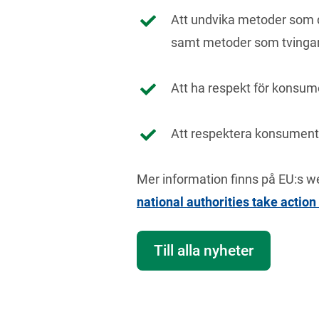
Att undvika metoder som döl
samt metoder som tvingar 
Att ha respekt för konsum
Att respektera konsumenter
Mer information finns på EU:s w
national authorities take actio
Till alla nyheter