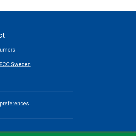
ct
sumers
 ECC Sweden
preferences