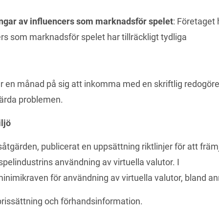
gar av influencers som marknadsför spelet
: Företaget 
ers som marknadsför spelet har tillräckligt tydliga
r en månad på sig att inkomma med en skriftlig redogörel
tgärda problemen.
ljö
åtgärden, publicerat en uppsättning riktlinjer för att främj
transparens och rättvisa i onlinespelindustrins användning av virtuella valutor. I 
 minimikraven för användning av virtuella valutor, bland an
prissättning och förhandsinformation.