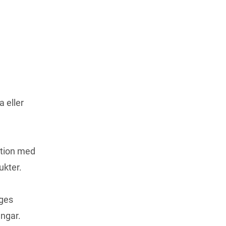
a eller
ation med
ukter.
nges
engar.