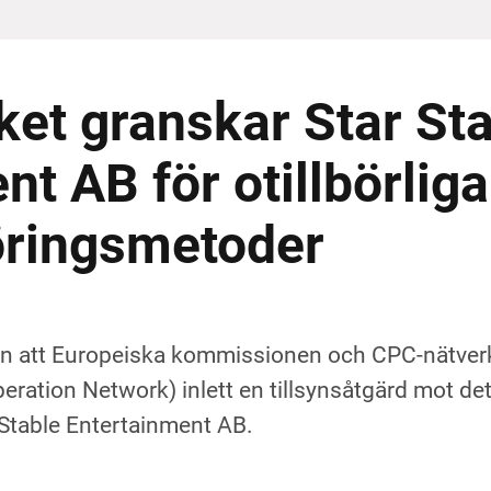
et granskar Star St
t AB för otillbörliga
ringsmetoder
ten att Europeiska kommissionen och CPC-nätver
ration Network) inlett en tillsynsåtgärd mot de
 Stable Entertainment AB.