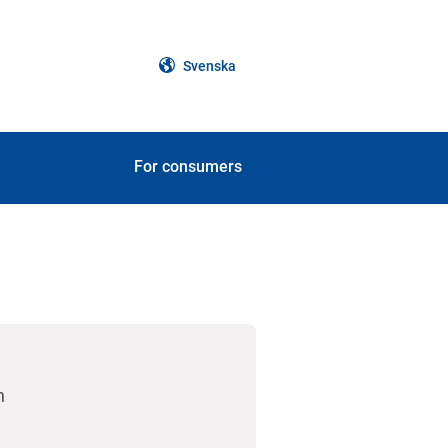
Svenska
For consumers
n