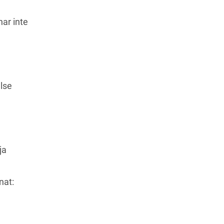
har inte
se 
a 
nat: