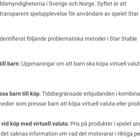
smyndigheterna i Sverige och Norge. Syftet är att 
transparent spelupplevelse för användare av spelet Star 
entifierat följande problematiska metoder i Star Stable 
ill barn
: Uppmaningar om att barn ska köpa virtuell valut
sa barn till köp
: Tidsbegränsade erbjudanden i kombin
edier som pressar barn att köpa virtuell valuta eller prod
 vid köp med virtuell valuta
: Pris på produkter i spelet a
ch det saknas information om vad det motsvarar i riktiga p