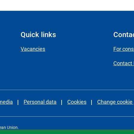
Quick links
Conta
Vacancies
For con
Contact
 media
Personal data
Cookies
Change cookie 
ean Union.